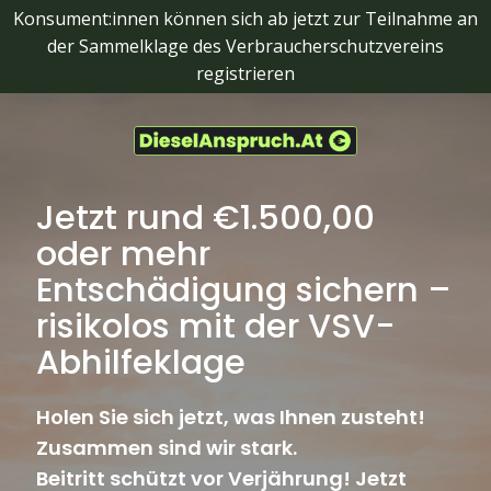
Skip
Konsument:innen können sich ab jetzt zur Teilnahme an
to
der Sammelklage des Verbraucherschutzvereins
content
registrieren
Jetzt rund €1.500,00
oder mehr
Entschädigung sichern –
risikolos mit der VSV-
Abhilfeklage
Holen Sie sich jetzt, was Ihnen zusteht!
Zusammen sind wir stark.
Beitritt schützt vor Verjährung! Jetzt